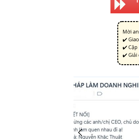
THAM 
Mời an
✔️ Giao
✔️ Cập 
✔️ Giả