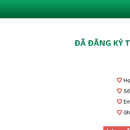
ĐÃ ĐĂNG KÝ 
Họ
Số
Em
Gh