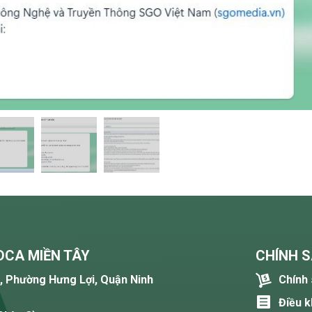
DCA MIỀN TÂY
CHÍNH S
Chính 
4, Phường Hưng Lợi, Quận Ninh
Điều 
The Noun Project