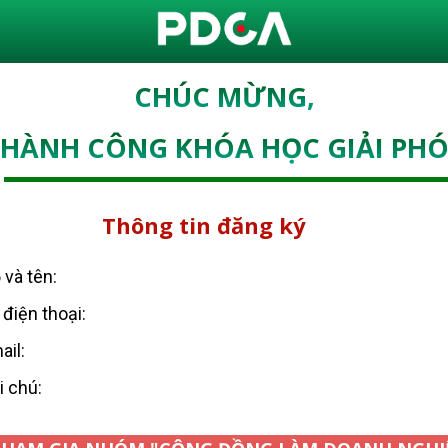
CHÚC MỪNG,
THÀNH CÔNG KHÓA HỌC GIẢI PH
Thông tin đăng ký
 và tên:
 điện thoại:
ail:
i chú: