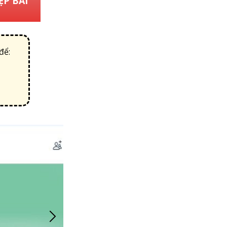
P BÀI
để: