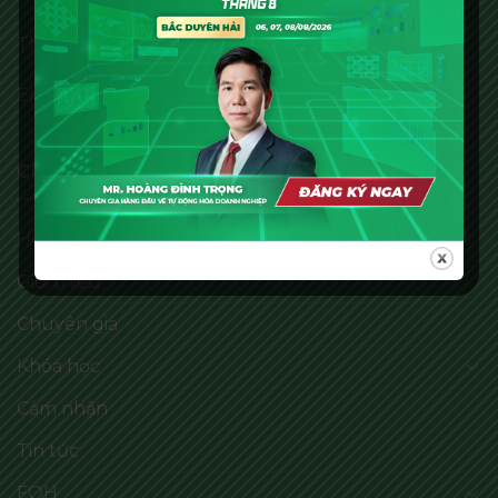
Thời gian làm việc: 8:00 - 17:30
Email: info@pdca.vn
CHƯƠNG TRÌNH
Home
Giới thiệu
Chuyên gia
Khóa học
Cảm nhận
Tin tức
FOH