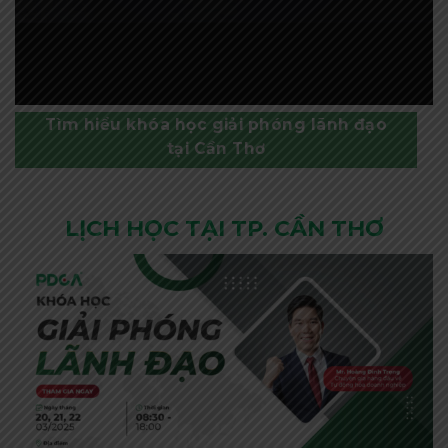
Tìm hiểu khóa học giải phóng lãnh đạo
tại Cần Thơ
LỊCH HỌC TẠI TP. CẦN THƠ