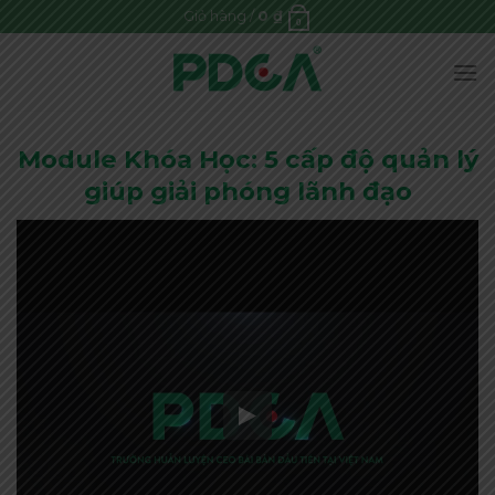
Skip
Giỏ hàng /
0
₫
0
to
content
Module Khóa Học: 5 cấp độ quản lý
giúp giải phóng lãnh đạo