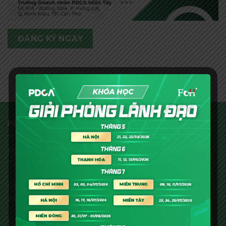
ĐĂNG KÝ NGAY
PDCA MIỀN TÂY
PDCA Cần Thơ: 503 Đường 30/4, Phường Tân An,
TP. Cần Thơ
PDCA Vĩnh Long: 243A Đại Lộ Đồng Khởi, Phường
Phú Tân, TP. Vĩnh Long
Số điện thoại: 0899.598.668 (Phím 3)